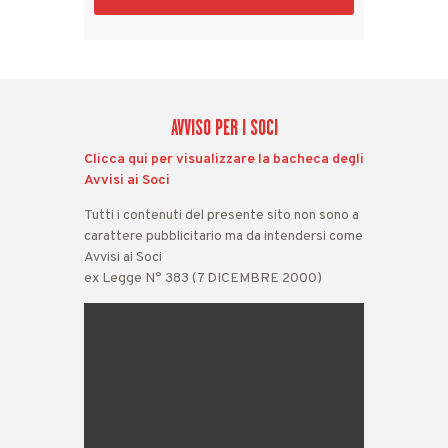
This
field
should
be
left
AVVISO PER I SOCI
blank
Clicca qui per visualizzare la bacheca degli
Avvisi ai Soci
Tutti i contenuti del presente sito non sono a
carattere pubblicitario ma da intendersi come
Avvisi ai Soci
ex Legge N° 383 (7 DICEMBRE 2000)