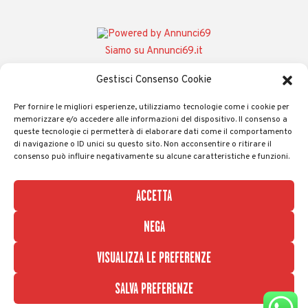
Siamo su Annunci69.it
Gestisci Consenso Cookie
Per fornire le migliori esperienze, utilizziamo tecnologie come i cookie per
memorizzare e/o accedere alle informazioni del dispositivo. Il consenso a
queste tecnologie ci permetterà di elaborare dati come il comportamento
di navigazione o ID unici su questo sito. Non acconsentire o ritirare il
consenso può influire negativamente su alcune caratteristiche e funzioni.
Olimpo 2
- Scambio Coppie Swingers Club
Therme & Privè | Contrada Via Fratte snc
ACCETTA
zona Pip. Avellino - 83020 Forino (AV)
Telefono:
0825 660018
| Cellulare:
327
NEGA
3560315
|
INFORMATIVA SUI COOKIE
|
PRIVACY POLICY
VISUALIZZA LE PREFERENZE
SALVA PREFERENZE