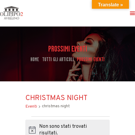
Translate »
PROSSIMI EVENTI
HOME
ISCRIZIONE
HOME
TUTTI GLI ARTICOLI
PROSSIMI EVENTI
IL CLUB
EVENTI
GALLERIA
ORARI
CHRISTMAS NIGHT
CONTATTI
christmas night
Eventi
EVENTI
Non sono stati trovati
Notice
risultati.