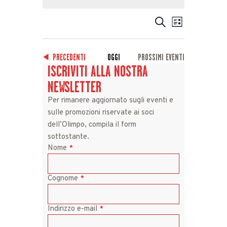
CERCA
LISTA
EVENTI
EVENTO
IN ARRIVO
Seleziona
la
VISTE
RICERCA
data.
NAVIGAZION
E
EVENTI
PRECEDENTI
OGGI
PROSSIMI EVENTI
ISCRIVITI ALLA NOSTRA
VISTE
NEWSLETTER
NAVIGAZIONE
Per rimanere aggiornato sugli eventi e
sulle promozioni riservate ai soci
dell’Olimpo, compila il form
sottostante.
Nome
*
Cognome
*
Indirizzo e-mail
*