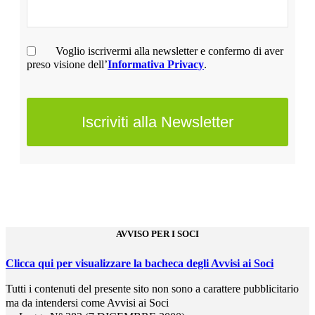
Voglio iscrivermi alla newsletter e confermo di aver
preso visione dell’
Informativa Privacy
.
Iscriviti alla Newsletter
This
field
should
be
left
blank
AVVISO PER I SOCI
Clicca qui per visualizzare la bacheca degli Avvisi ai Soci
Tutti i contenuti del presente sito non sono a carattere pubblicitario
ma da intendersi come Avvisi ai Soci