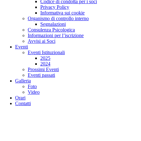
Codice di condotta per i soci
Privacy Policy
Informativa sui cookie
Organismo di controllo interno
Segnalazioni
Consulenza Psicologica
Informazioni per l’iscrizione
Avvisi ai Soci
Eventi
Eventi Istituzionali
2025
2024
Prossimi Eventi
Eventi passati
Galleria
Foto
Video
Orari
Contatti