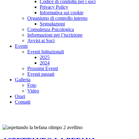
Codice di condotta per i soci
Privacy Policy
Informativa sui cookie
Organismo di controllo interno
Segnalazioni
Consulenza Psicologica
Informazioni per l’iscrizione
Avvisi ai Soci
Eventi
Eventi Istituzionali
2025
2024
Prossimi Eventi
Eventi passati
Galleria
Foto
Video
Orari
Contatti