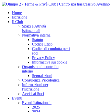
Home
Iscrizione
Il Club
Spazi e Attività
Istituzionali
Normativa interna
Statuto
Codice Etico
Codice di condotta per i
soci
Privacy Policy
Informativa sui cookie
Organismo di controllo
interno
Segnalazioni
Consulenza Psicologica
Informazioni per
l’iscrizione
Avvisi ai Soci
Eventi
Eventi Istituzionali
2025
2024